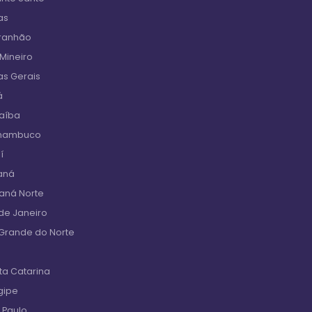
as
aranhão
 Mineiro
as Gerais
á
raíba
rnambuco
í
aná
raná Norte
de Janeiro
 Grande do Norte
ta Catarina
gipe
 Paulo