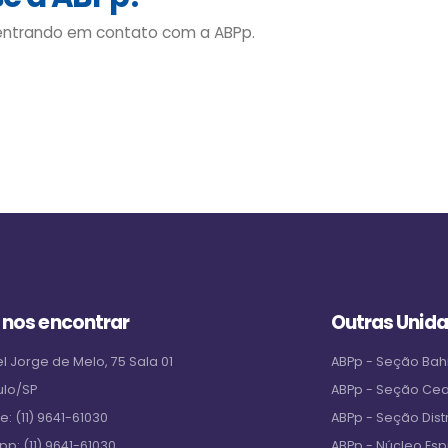
 entrando em contato com a ABPp.
 nos encontrar
Outras Unid
l Jorge de Melo, 75 Sala 01
ABPp - Seção Bah
ulo/SP
ABPp - Seção Ce
ne:
(11) 9641-61030
ABPp - Seção Distr
pp:
(11) 9641-61030
ABPp - Núcleo Espi