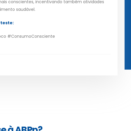
mais conscientes, incentivando também atividades
vimento saudável.
oteste:
oco #ConsumoConsciente
se à ABPp?