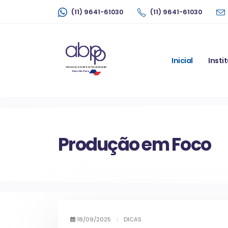
(11) 9641-61030
(11) 9641-61030
Inicial
Insti
Produção em Foco
18/09/2025
|
DICAS