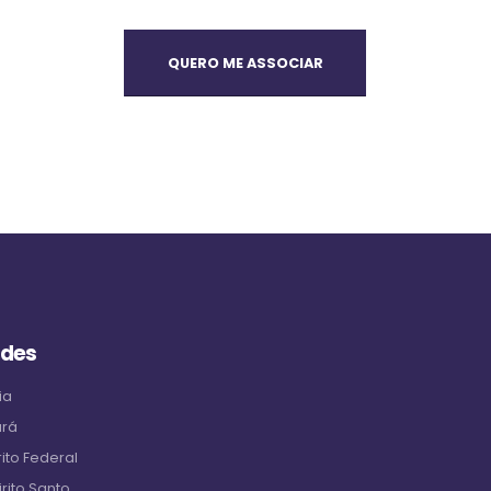
QUERO ME ASSOCIAR
ades
ia
ará
ito Federal
rito Santo