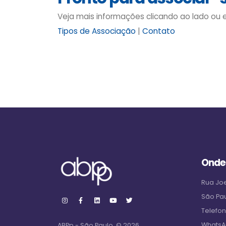
Veja mais informações clicando ao lado ou
Tipos de Associação
|
Contato
Onde
Rua Joe
São Pa
Telefo
WhatsA
ABPp - São Paulo. © 2026.