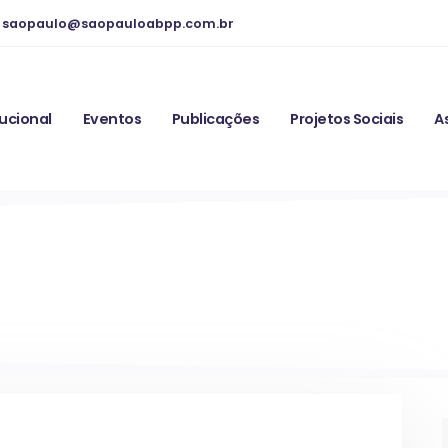
saopaulo@saopauloabpp.com.br
tucional
Eventos
Publicações
Projetos Sociais
A