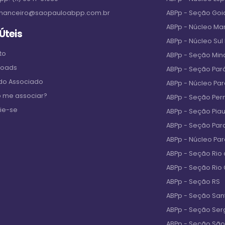
inanceiro@saopauloabpp.com.br
ABPp - Seção Goi
ABPp - Núcleo M
 Úteis
ABPp - Núcleo Sul
to
ABPp - Seção Min
loads
ABPp - Seção Par
 do Associado
ABPp - Núcleo Pa
 me associar?
ABPp - Seção Pe
ie-se
ABPp - Seção Piau
ABPp - Seção Par
ABPp - Núcleo Pa
ABPp - Seção Rio 
ABPp - Seção Rio
ABPp - Seção RS
ABPp - Seção San
ABPp - Seção Ser
ABPp - Seção São