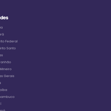
ades
ia
ará
ito Federal
rito Santo
as
aranhão
 Mineiro
as Gerais
á
raíba
rnambuco
í
aná