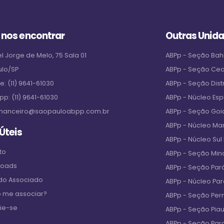
 nos encontrar
Outras Unid
l Jorge de Melo, 75 Sala 01
ABPp - Seção Bah
ulo/SP
ABPp - Seção Ce
ne:
(11) 9641-61030
ABPp - Seção Distr
pp:
(11) 9641-61030
ABPp - Núcleo Espi
inanceiro@saopauloabpp.com.br
ABPp - Seção Goi
ABPp - Núcleo M
 Úteis
ABPp - Núcleo Sul
to
ABPp - Seção Min
loads
ABPp - Seção Par
 do Associado
ABPp - Núcleo Pa
 me associar?
ABPp - Seção Pe
ie-se
ABPp - Seção Piau
ABPp - Seção Par