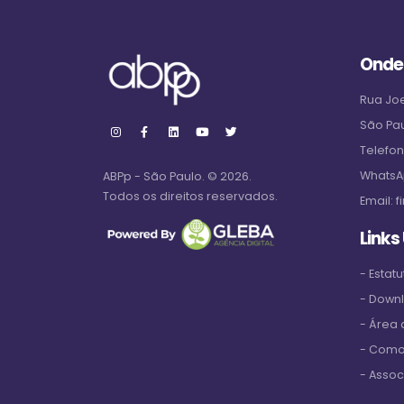
Onde
Rua Joe
São Pa
Telefo
WhatsA
ABPp - São Paulo. © 2026.
Todos os direitos reservados.
Email:
f
Links
- Estatu
- Down
- Área
- Como
- Assoc