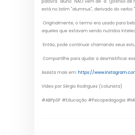
palavra "aluno" NÃO vem de "a" (prefixo de
está no latim "alumnus", derivado do verbo "al
Originalmente, o termo era usado para be
aqueles que estavam sendo nutridos intel
Então, pode continuar chamando seus est
Compartilhe para ajudar a desmistificar es
Assista mais em:
https://www.instagram.c
Vídeo por Sérgio Rodrigues (colunista)
#ABPpSP #Educação #Psicopedagogia #Mi