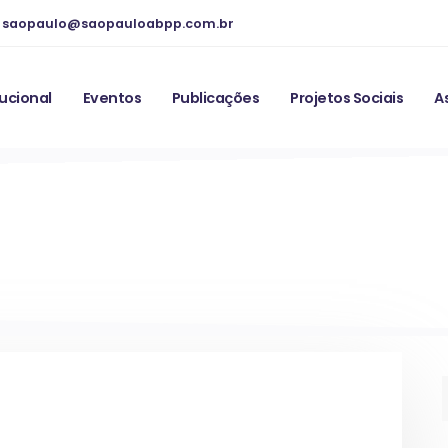
saopaulo@saopauloabpp.com.br
tucional
Eventos
Publicações
Projetos Sociais
A