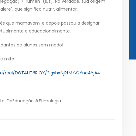
 negação) + "lumen" (luz). Na verdade, sua origem
ere", que significa nutrir, alimentar.
bês que mamavam, e depois passou a designar
ectualmente e educacionalmente.
udantes de alunos sem medo!
se mito!
om/reel/DGT4UT8RlOX/?igsh=NjRtMzV2Ync4YjA4
tosDaEducação #Etimologia